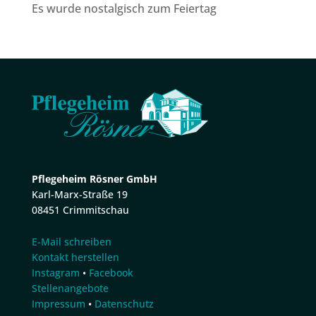
Es wurde nostalgisch zum Feiertag
Pflegeheim Rösner GmbH
Karl-Marx-Straße 19
08451 Crimmitschau
E-Mail schreiben
Kontakt herstellen
Instagram
•
Facebook
Stellenangebote
Impressum
•
Datenschutz